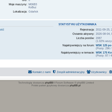
GG:
0
Moje maszyny:
M06B3
KoBuz
Lokalizacja:
Gdańsk
STATYSTYKI UŻYTKOWNIKA
mość
Rejestracja:
2011-09-25, 
Ostatnio aktywny:
2026-08-04, 
Liczba postów:
2087
(1.02% wszyst
Najaktywniejszy na forum:
WSK 125 po 
(Posty: 296 
Najaktywniejszy w temacie:
WSK 175 K
(Posty: 87 /
Kontakt z nami
Zespół administracyjny
Użytkownicy
Technologię dostarcza
phpBB
® Forum Software © phpBB Limited
Polski pakiet językowy dostarcza
phpBB.pl