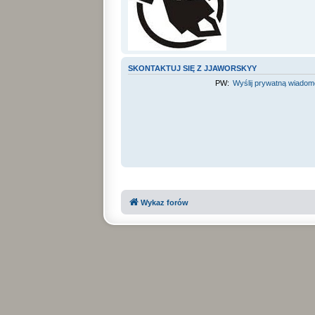
SKONTAKTUJ SIĘ Z JJAWORSKYY
PW:
Wyślij prywatną wiado
Wykaz forów