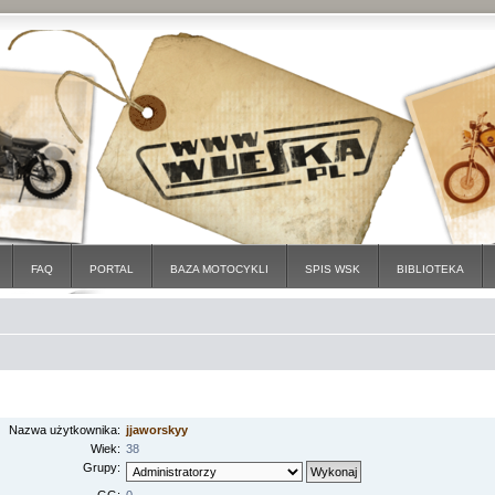
FAQ
PORTAL
BAZA MOTOCYKLI
SPIS WSK
BIBLIOTEKA
Nazwa użytkownika:
jjaworskyy
Wiek:
38
Grupy: