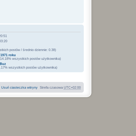
20:51
03:20
kich postów / średnio dziennie: 0.38)
1971 roku
/ 14.18% wszystkich postów użytkownika)
oBuz
 4.17% wszystkich postów użytkownika)
Usuń ciasteczka witryny
Strefa czasowa
UTC+02:00