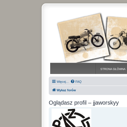
STRONA GŁÓWNA
Więcej…
FAQ
Wykaz forów
Oglądasz profil – jjaworskyy