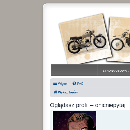
STRONA GŁÓWNA
Więcej…
FAQ
Wykaz forów
Oglądasz profil – onicniepytaj