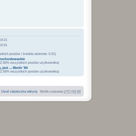
19:21
10:01
kich postów / średnio dziennie: 0.01)
zechosłowackie
 32.56% wszystkich postów użytkownika)
 jest ... Motór '84
 32.56% wszystkich postów użytkownika)
Usuń ciasteczka witryny
Strefa czasowa
UTC+02:00