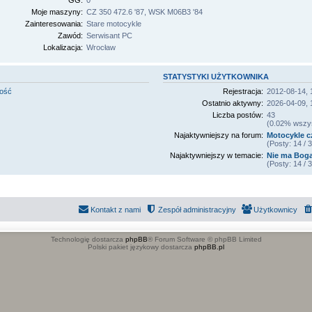
GG:
0
Moje maszyny:
CZ 350 472.6 '87, WSK M06B3 '84
Zainteresowania:
Stare motocykle
Zawód:
Serwisant PC
Lokalizacja:
Wrocław
STATYSTYKI UŻYTKOWNIKA
mość
Rejestracja:
2012-08-14, 
Ostatnio aktywny:
2026-04-09, 
Liczba postów:
43
(0.02% wszyst
Najaktywniejszy na forum:
Motocykle c
(Posty: 14 /
Najaktywniejszy w temacie:
Nie ma Boga,
(Posty: 14 /
Kontakt z nami
Zespół administracyjny
Użytkownicy
Technologię dostarcza
phpBB
® Forum Software © phpBB Limited
Polski pakiet językowy dostarcza
phpBB.pl