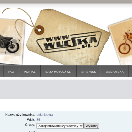
FAQ
PORTAL
BAZA MOTOCYKLI
SPIS WSK
BIBLIOTEKA
Nazwa użytkownika:
onicniepytaj
Wiek:
36
Grupy: