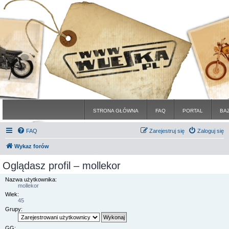
STRONA GŁÓWNA
FAQ
PORTAL
BA
FAQ
Zarejestruj się
Zaloguj się
Wykaz forów
Oglądasz profil – mollekor
Nazwa użytkownika:
mollekor
Wiek:
45
Grupy:
GG: