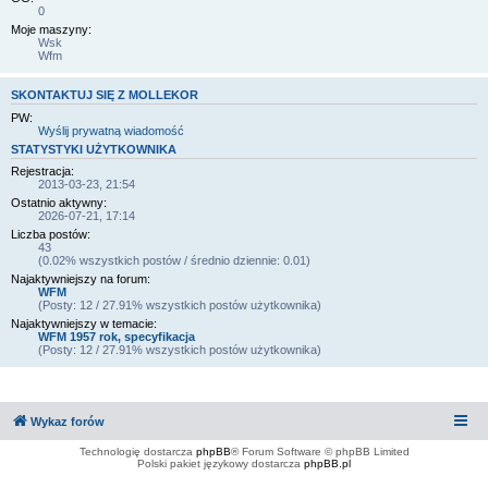
0
Moje maszyny:
Wsk
Wfm
SKONTAKTUJ SIĘ Z MOLLEKOR
PW:
Wyślij prywatną wiadomość
STATYSTYKI UŻYTKOWNIKA
Rejestracja:
2013-03-23, 21:54
Ostatnio aktywny:
2026-07-21, 17:14
Liczba postów:
43
(0.02% wszystkich postów / średnio dziennie: 0.01)
Najaktywniejszy na forum:
WFM
(Posty: 12 / 27.91% wszystkich postów użytkownika)
Najaktywniejszy w temacie:
WFM 1957 rok, specyfikacja
(Posty: 12 / 27.91% wszystkich postów użytkownika)
Wykaz forów
Technologię dostarcza
phpBB
® Forum Software © phpBB Limited
Polski pakiet językowy dostarcza
phpBB.pl