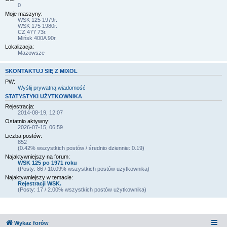
0
Moje maszyny:
WSK 125 1979r.
WSK 175 1980r.
CZ 477 73r.
Mińsk 400A 90r.
Lokalizacja:
Mazowsze
SKONTAKTUJ SIĘ Z MIXOL
PW:
Wyślij prywatną wiadomość
STATYSTYKI UŻYTKOWNIKA
Rejestracja:
2014-08-19, 12:07
Ostatnio aktywny:
2026-07-15, 06:59
Liczba postów:
852
(0.42% wszystkich postów / średnio dziennie: 0.19)
Najaktywniejszy na forum:
WSK 125 po 1971 roku
(Posty: 86 / 10.09% wszystkich postów użytkownika)
Najaktywniejszy w temacie:
Rejestracji WSK.
(Posty: 17 / 2.00% wszystkich postów użytkownika)
Wykaz forów