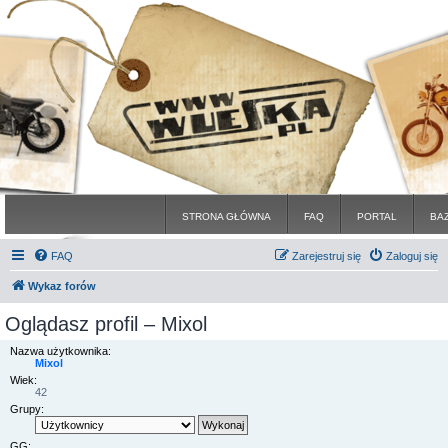
STRONA GŁÓWNA
FAQ
PORTAL
BA
FAQ
Zarejestruj się
Zaloguj się
Wykaz forów
Oglądasz profil – Mixol
Nazwa użytkownika:
Mixol
Wiek:
42
Grupy:
GG: