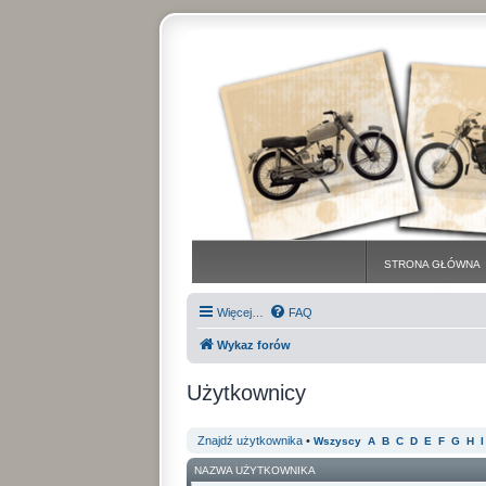
STRONA GŁÓWNA
Więcej…
FAQ
Wykaz forów
Użytkownicy
Znajdź użytkownika
•
Wszyscy
A
B
C
D
E
F
G
H
I
NAZWA UŻYTKOWNIKA