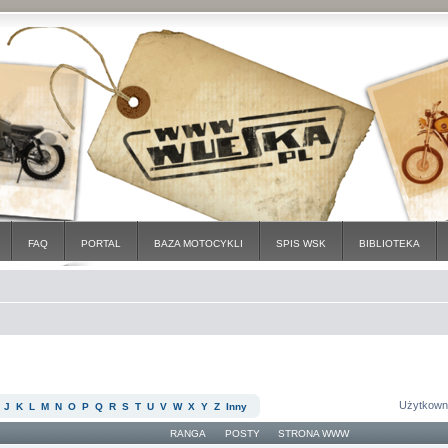
FAQ
PORTAL
BAZA MOTOCYKLI
SPIS WSK
BIBLIOTEKA
Użytkown
J
K
L
M
N
O
P
Q
R
S
T
U
V
W
X
Y
Z
Inny
RANGA
POSTY
STRONA WWW