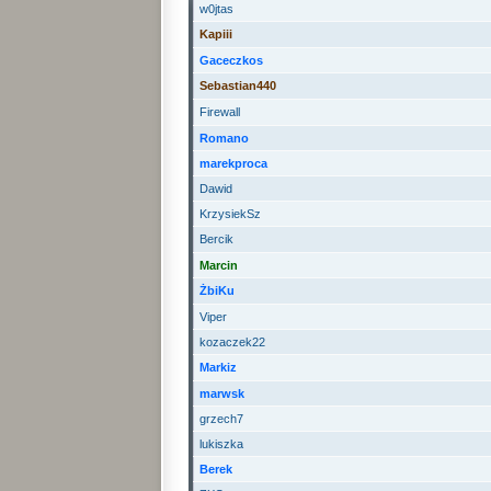
w0jtas
Kapiii
Gaceczkos
Sebastian440
Firewall
Romano
marekproca
Dawid
KrzysiekSz
Bercik
Marcin
ŻbiKu
Viper
kozaczek22
Markiz
marwsk
grzech7
lukiszka
Berek