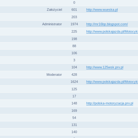
0
Założyciel
601
http://www.wueska.pl
203
Administrator
1974
http://mr16bp.blogspot.com/
225
http://www.polskajazda.pl/Motocy
198
88
106
3
104
http://www.125wsk.prv.pl
Moderator
428
1624
http://www.polskajazda.pl/Motocy
125
17
148
http://polska-motoryzacja.prv.pl
169
54
131
140