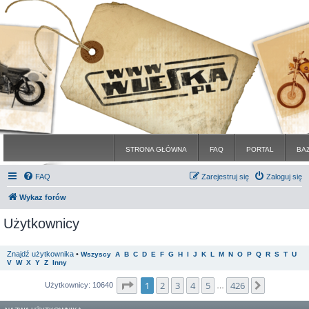
STRONA GŁÓWNA
FAQ
PORTAL
BA
FAQ
Zarejestruj się
Zaloguj się
Wykaz forów
Użytkownicy
Znajdź użytkownika
•
Wszyscy
A
B
C
D
E
F
G
H
I
J
K
L
M
N
O
P
Q
R
S
T
U
V
W
X
Y
Z
Inny
Strona
1
z
426
1
2
3
4
5
426
Następna
Użytkownicy: 10640
…