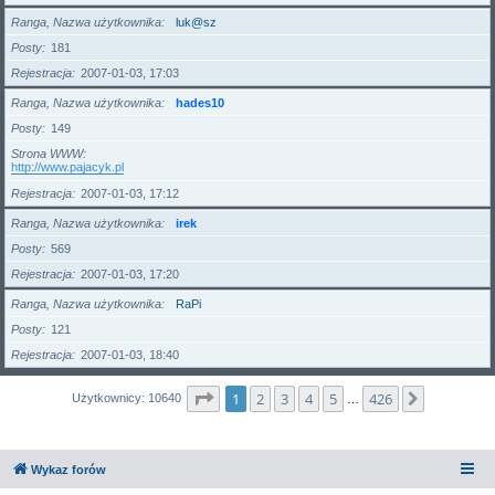
Ranga, Nazwa użytkownika
luk@sz
Posty
181
Rejestracja
2007-01-03, 17:03
Ranga, Nazwa użytkownika
hades10
Posty
149
Strona WWW
http://www.pajacyk.pl
Rejestracja
2007-01-03, 17:12
Ranga, Nazwa użytkownika
irek
Posty
569
Rejestracja
2007-01-03, 17:20
Ranga, Nazwa użytkownika
RaPi
Posty
121
Rejestracja
2007-01-03, 18:40
Strona
1
z
426
1
2
3
4
5
426
Następna
Użytkownicy: 10640
…
Wykaz forów