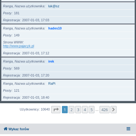
Ranga, Nazwa użytkownika
luk@sz
Posty
181
Rejestracja
2007-01-03, 17:03
Ranga, Nazwa użytkownika
hades10
Posty
149
Strona WWW
http://www.pajacyk.pl
Rejestracja
2007-01-03, 17:12
Ranga, Nazwa użytkownika
irek
Posty
569
Rejestracja
2007-01-03, 17:20
Ranga, Nazwa użytkownika
RaPi
Posty
121
Rejestracja
2007-01-03, 18:40
Strona
1
z
426
1
2
3
4
5
426
Następna
Użytkownicy: 10640
…
Wykaz forów