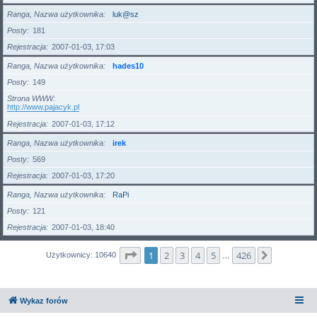
Ranga, Nazwa użytkownika
luk@sz
Posty
181
Rejestracja
2007-01-03, 17:03
Ranga, Nazwa użytkownika
hades10
Posty
149
Strona WWW
http://www.pajacyk.pl
Rejestracja
2007-01-03, 17:12
Ranga, Nazwa użytkownika
irek
Posty
569
Rejestracja
2007-01-03, 17:20
Ranga, Nazwa użytkownika
RaPi
Posty
121
Rejestracja
2007-01-03, 18:40
Strona
1
z
426
1
2
3
4
5
426
Następna
Użytkownicy: 10640
…
Wykaz forów