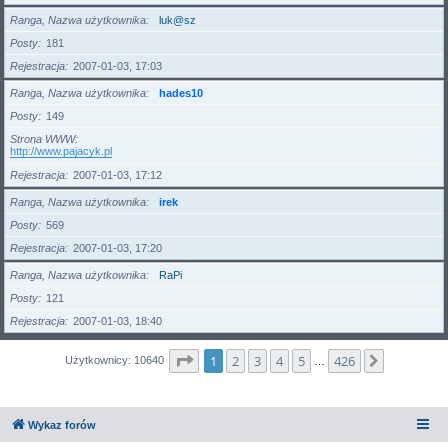
Ranga, Nazwa użytkownika
luk@sz
Posty
181
Rejestracja
2007-01-03, 17:03
Ranga, Nazwa użytkownika
hades10
Posty
149
Strona WWW
http://www.pajacyk.pl
Rejestracja
2007-01-03, 17:12
Ranga, Nazwa użytkownika
irek
Posty
569
Rejestracja
2007-01-03, 17:20
Ranga, Nazwa użytkownika
RaPi
Posty
121
Rejestracja
2007-01-03, 18:40
Strona
1
z
426
1
2
3
4
5
426
Następna
Użytkownicy: 10640
…
Wykaz forów