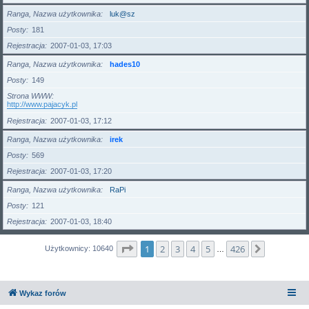
Ranga, Nazwa użytkownika
luk@sz
Posty
181
Rejestracja
2007-01-03, 17:03
Ranga, Nazwa użytkownika
hades10
Posty
149
Strona WWW
http://www.pajacyk.pl
Rejestracja
2007-01-03, 17:12
Ranga, Nazwa użytkownika
irek
Posty
569
Rejestracja
2007-01-03, 17:20
Ranga, Nazwa użytkownika
RaPi
Posty
121
Rejestracja
2007-01-03, 18:40
Strona
1
z
426
1
2
3
4
5
426
Następna
Użytkownicy: 10640
…
Wykaz forów