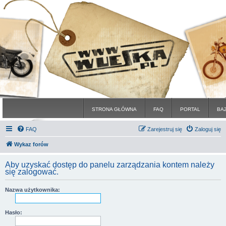
STRONA GŁÓWNA
FAQ
PORTAL
BA
FAQ
Zarejestruj się
Zaloguj się
Wykaz forów
Aby uzyskać dostęp do panelu zarządzania kontem należy
się zalogować.
Nazwa użytkownika:
Hasło: