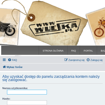
STRONA GŁÓWNA
FAQ
PORTAL
BA
FAQ
Zarejestruj się
Zaloguj się
Wykaz forów
Aby uzyskać dostęp do panelu zarządzania kontem należy
się zalogować.
Nazwa użytkownika:
Hasło: