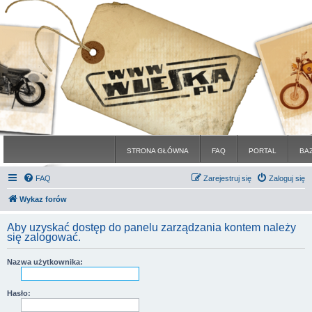
STRONA GŁÓWNA
FAQ
PORTAL
BA
FAQ
Zarejestruj się
Zaloguj się
Wykaz forów
Aby uzyskać dostęp do panelu zarządzania kontem należy
się zalogować.
Nazwa użytkownika:
Hasło: