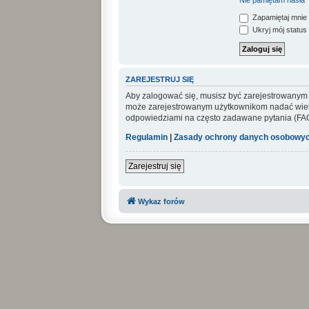
Nie pamiętam hasła
Zapamiętaj mnie
Ukryj mój status 
ZAREJESTRUJ SIĘ
Aby zalogować się, musisz być zarejestrowanym uż
może zarejestrowanym użytkownikom nadać wiel
odpowiedziami na często zadawane pytania (FAQ
Regulamin
|
Zasady ochrony danych osobowy
Zarejestruj się
Wykaz forów