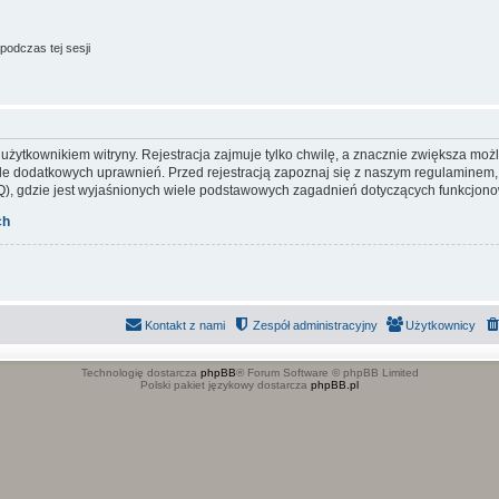
podczas tej sesji
ytkownikiem witryny. Rejestracja zajmuje tylko chwilę, a znacznie zwiększa możliw
e dodatkowych uprawnień. Przed rejestracją zapoznaj się z naszym regulaminem
), gdzie jest wyjaśnionych wiele podstawowych zagadnień dotyczących funkcjonow
ch
Kontakt z nami
Zespół administracyjny
Użytkownicy
Technologię dostarcza
phpBB
® Forum Software © phpBB Limited
Polski pakiet językowy dostarcza
phpBB.pl