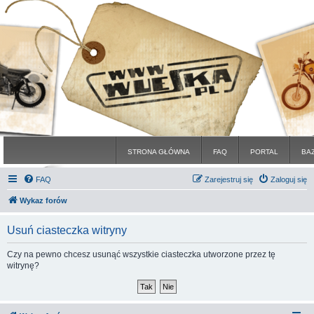
STRONA GŁÓWNA
FAQ
PORTAL
BA
FAQ
Zarejestruj się
Zaloguj się
Wykaz forów
Usuń ciasteczka witryny
Czy na pewno chcesz usunąć wszystkie ciasteczka utworzone przez tę
witrynę?