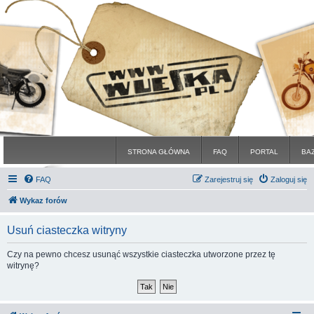
STRONA GŁÓWNA
FAQ
PORTAL
BA
FAQ
Zarejestruj się
Zaloguj się
Wykaz forów
Usuń ciasteczka witryny
Czy na pewno chcesz usunąć wszystkie ciasteczka utworzone przez tę
witrynę?