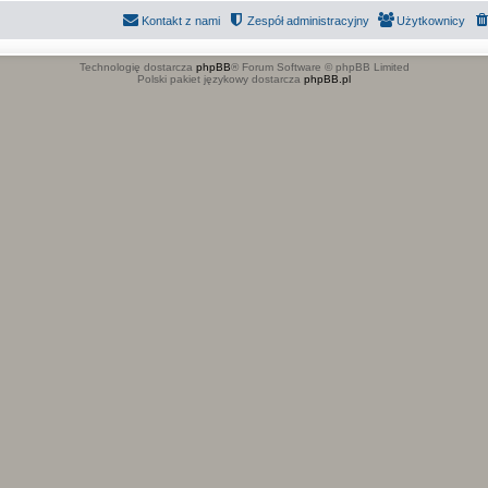
Kontakt z nami
Zespół administracyjny
Użytkownicy
Technologię dostarcza
phpBB
® Forum Software © phpBB Limited
Polski pakiet językowy dostarcza
phpBB.pl