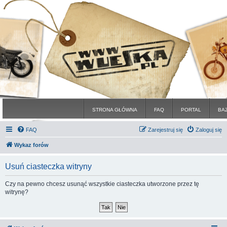
STRONA GŁÓWNA
FAQ
PORTAL
BA
FAQ
Zarejestruj się
Zaloguj się
Wykaz forów
Usuń ciasteczka witryny
Czy na pewno chcesz usunąć wszystkie ciasteczka utworzone przez tę
witrynę?