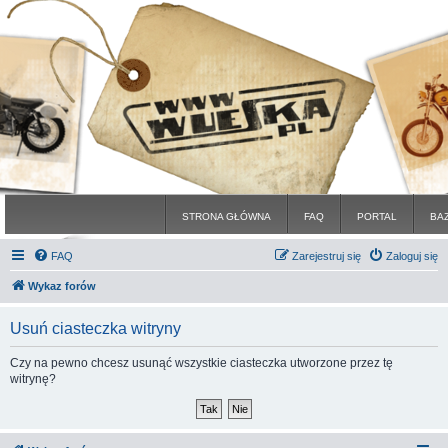
STRONA GŁÓWNA
FAQ
PORTAL
BA
FAQ
Zarejestruj się
Zaloguj się
Wykaz forów
Usuń ciasteczka witryny
Czy na pewno chcesz usunąć wszystkie ciasteczka utworzone przez tę
witrynę?