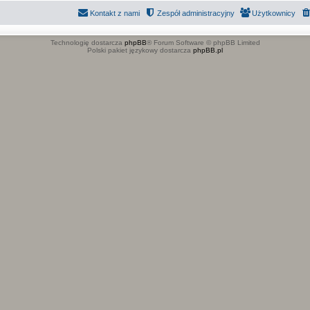
Kontakt z nami
Zespół administracyjny
Użytkownicy
Technologię dostarcza
phpBB
® Forum Software © phpBB Limited
Polski pakiet językowy dostarcza
phpBB.pl