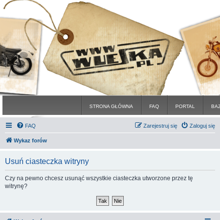
STRONA GŁÓWNA
FAQ
PORTAL
BA
FAQ
Zarejestruj się
Zaloguj się
Wykaz forów
Usuń ciasteczka witryny
Czy na pewno chcesz usunąć wszystkie ciasteczka utworzone przez tę
witrynę?