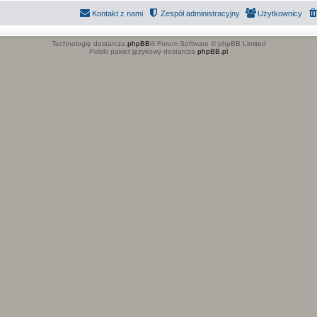
Kontakt z nami
Zespół administracyjny
Użytkownicy
Technologię dostarcza
phpBB
® Forum Software © phpBB Limited
Polski pakiet językowy dostarcza
phpBB.pl