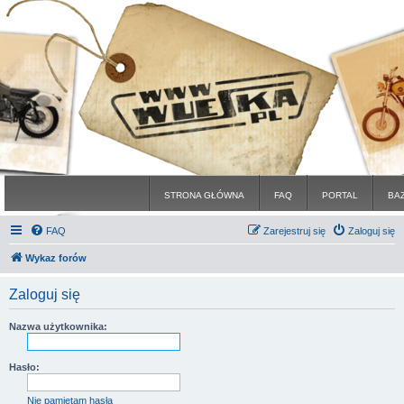
STRONA GŁÓWNA
FAQ
PORTAL
BA
FAQ
Zarejestruj się
Zaloguj się
Wykaz forów
Zaloguj się
Nazwa użytkownika:
Hasło:
Nie pamiętam hasła