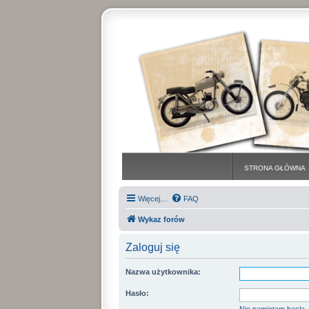
STRONA GŁÓWNA
Więcej…
FAQ
Wykaz forów
Zaloguj się
Nazwa użytkownika:
Hasło: