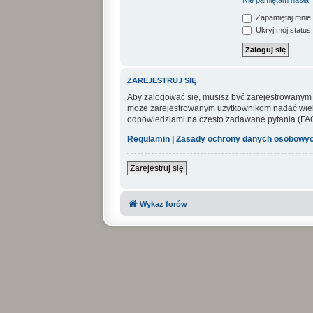
Nie pamiętam hasła
Zapamiętaj mnie
Ukryj mój status 
ZAREJESTRUJ SIĘ
Aby zalogować się, musisz być zarejestrowanym uż
może zarejestrowanym użytkownikom nadać wiel
odpowiedziami na często zadawane pytania (FAQ
Regulamin
|
Zasady ochrony danych osobowy
Zarejestruj się
Wykaz forów