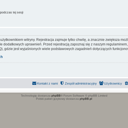
podczas tej sesji
ytkownikiem witryny. Rejestracja zajmuje tylko chwilę, a znacznie zwiększa możliw
e dodatkowych uprawnień. Przed rejestracją zapoznaj się z naszym regulaminem
), gdzie jest wyjaśnionych wiele podstawowych zagadnień dotyczących funkcjonow
ch
Kontakt z nami
Zespół administracyjny
Użytkownicy
Technologię dostarcza
phpBB
® Forum Software © phpBB Limited
Polski pakiet językowy dostarcza
phpBB.pl