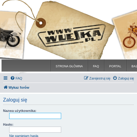
STRONA GŁÓWNA
FAQ
PORTAL
BA
FAQ
Zarejestruj się
Zaloguj się
Wykaz forów
Zaloguj się
Nazwa użytkownika:
Hasło:
Nie pamiętam hasła