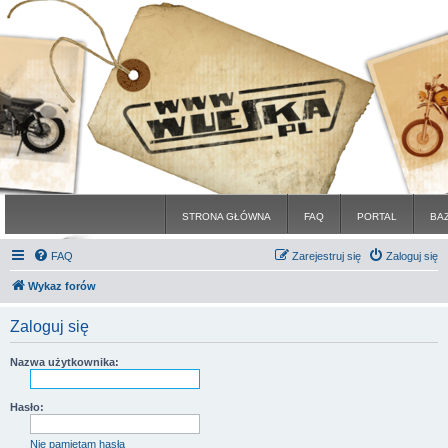
STRONA GŁÓWNA
FAQ
PORTAL
BA
FAQ
Zarejestruj się
Zaloguj się
Wykaz forów
Zaloguj się
Nazwa użytkownika:
Hasło:
Nie pamiętam hasła