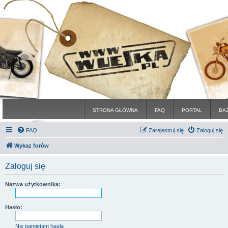
STRONA GŁÓWNA
FAQ
PORTAL
BA
FAQ
Zarejestruj się
Zaloguj się
Wykaz forów
Zaloguj się
Nazwa użytkownika:
Hasło:
Nie pamiętam hasła