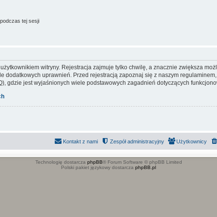
podczas tej sesji
ytkownikiem witryny. Rejestracja zajmuje tylko chwilę, a znacznie zwiększa możliw
e dodatkowych uprawnień. Przed rejestracją zapoznaj się z naszym regulaminem
), gdzie jest wyjaśnionych wiele podstawowych zagadnień dotyczących funkcjonow
ch
Kontakt z nami
Zespół administracyjny
Użytkownicy
Technologię dostarcza
phpBB
® Forum Software © phpBB Limited
Polski pakiet językowy dostarcza
phpBB.pl