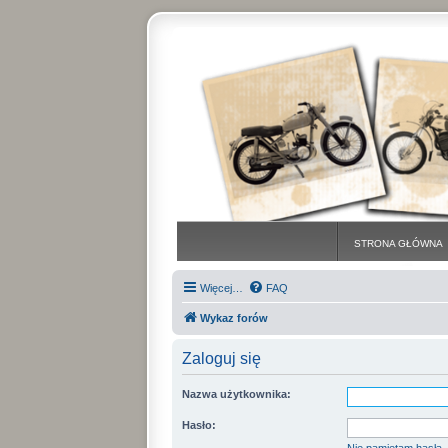
STRONA GŁÓWNA
Więcej…
FAQ
Wykaz forów
Zaloguj się
Nazwa użytkownika:
Hasło: