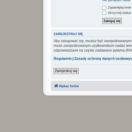
Nie pamiętam hasła
Zapamiętaj mnie
Ukryj mój status 
ZAREJESTRUJ SIĘ
Aby zalogować się, musisz być zarejestrowanym uż
może zarejestrowanym użytkownikom nadać wiel
odpowiedziami na często zadawane pytania (FAQ
Regulamin
|
Zasady ochrony danych osobowy
Zarejestruj się
Wykaz forów