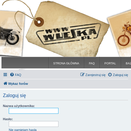
STRONA GŁÓWNA
FAQ
PORTAL
BA
FAQ
Zarejestruj się
Zaloguj się
Wykaz forów
Zaloguj się
Nazwa użytkownika:
Hasło:
Nie pamiętam hasła