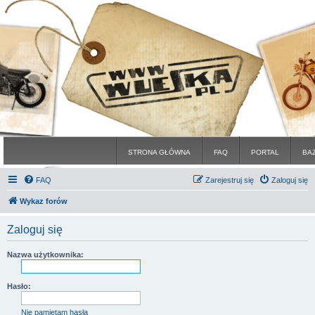
STRONA GŁÓWNA
FAQ
PORTAL
BA
FAQ
Zarejestruj się
Zaloguj się
Wykaz forów
Zaloguj się
Nazwa użytkownika:
Hasło:
Nie pamiętam hasła