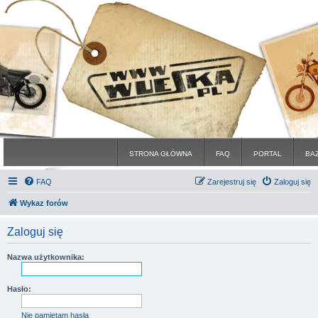
STRONA GŁÓWNA
FAQ
PORTAL
BA
FAQ
Zarejestruj się
Zaloguj się
Wykaz forów
Zaloguj się
Nazwa użytkownika:
Hasło:
Nie pamiętam hasła