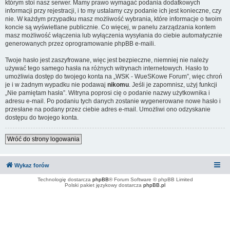
którym stoi nasz serwer. Mamy prawo wymagać podania dodatkowych
informacji przy rejestracji, i to my ustalamy czy podanie ich jest konieczne, czy
nie. W każdym przypadku masz możliwość wybrania, które informacje o twoim
koncie są wyświetlane publicznie. Co więcej, w panelu zarządzania kontem
masz możliwość włączenia lub wyłączenia wysyłania do ciebie automatycznie
generowanych przez oprogramowanie phpBB e-maili.
Twoje hasło jest zaszyfrowane, więc jest bezpieczne, niemniej nie należy
używać tego samego hasła na różnych witrynach internetowych. Hasło to
umożliwia dostęp do twojego konta na „WSK - WueSKowe Forum”, więc chroń
je i w żadnym wypadku nie podawaj
nikomu
. Jeśli je zapomnisz, użyj funkcji
„Nie pamiętam hasła”. Witryna poprosi cię o podanie nazwy użytkownika i
adresu e-mail. Po podaniu tych danych zostanie wygenerowane nowe hasło i
przesłane na podany przez ciebie adres e-mail. Umożliwi ono odzyskanie
dostępu do twojego konta.
Wróć do strony logowania
Wykaz forów
Technologię dostarcza
phpBB
® Forum Software © phpBB Limited
Polski pakiet językowy dostarcza
phpBB.pl