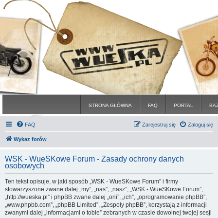
STRONA GŁÓWNA
FAQ
PORTAL
BA
FAQ
Zarejestruj się
Zaloguj się
Wykaz forów
WSK - WueSKowe Forum - Zasady ochrony danych
osobowych
Ten tekst opisuje, w jaki sposób „WSK - WueSKowe Forum” i firmy
stowarzyszone zwane dalej „my”, „nas”, „nasz”, „WSK - WueSKowe Forum”,
„http://wueska.pl” i phpBB zwane dalej „oni”, „ich”, „oprogramowanie phpBB”,
„www.phpbb.com”, „phpBB Limited”, „Zespoły phpBB”, korzystają z informacji
zwanymi dalej „informacjami o tobie” zebranych w czasie dowolnej twojej sesji