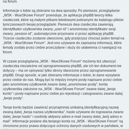
na forum.
Informacje o tobie są zbierane na dwa sposoby. Po pierwsze, przeglądanie
„WSK - WueSKowe Forum” powoduje, że aplikacja phpBB tworzy kilka
ciasteczek, które są małymi plikami tekstowymi pobranymi do katalogu plików
tymczasowych twojej przeglądarki. Pierwsze dwa ciasteczka zawierają
identyfikator użytkownika zwany „user-id” i anonimowy identyfikator sesji
zwany „session-id”, automatycznie przyznane ci przez aplikację phpBB.
Trzecie ciasteczko zostanie utworzone, gdy przejrzysz chociaż jeden temat na
„WSK - WueSKowe Forum”. Jest ono używane do zapisania informacji, które
tematy zostały przez ciebie przeczytane i służy do ułatwienia ci nawigacji na
forum.
W czasie przeglądania „WSK - WueSKowe Forum” możemy też utworzyć
ciasteczka niezależne od oprogramowania phpBB, ale ich ten dokument nie
dotyczy – ma on opisywać tylko strony stworzone przez oprogramowanie
phpBB. Drugi sposób, w jaki zbieramy informacje o tobie, to dane wysyłane
przez ciebie do nas. Mogą być to między innymi posty napisane przez ciebie
jako anonimowy użytkownik zwane dalej „anonimowe posty”, konta
użytkownika założone na „WSK - WueSKowe Forum” zwane dalej „twoje
konto” i posty napisane przez ciebie po rejestracji i zalogowaniu zwane dalej
„twoje posty”.
Twoje konto będzie zawierać przynajmniej unikalną identyfikacyjną nazwę
zwaną dalej „twoja nazwa użytkownika”, hasło używane do logowania zwane
dalej „twoje hasło” i osobisty aktywny adres e-mail zwany dalej „twój adres e-
mail”. Informacje podane dla twojego konta na „WSK - WueSKowe Forum” są
chronione przez prawa dotyczące ochrony danych osobowych w państwie, w