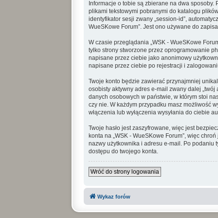
Informacje o tobie są zbierane na dwa sposoby.
plikami tekstowymi pobranymi do katalogu plików
identyfikator sesji zwany „session-id”, automaty
WueSKowe Forum”. Jest ono używane do zapisania i
W czasie przeglądania „WSK - WueSKowe Forum”
tylko strony stworzone przez oprogramowanie php
napisane przez ciebie jako anonimowy użytkown
napisane przez ciebie po rejestracji i zalogowani
Twoje konto będzie zawierać przynajmniej unika
osobisty aktywny adres e-mail zwany dalej „twó
danych osobowych w państwie, w którym stoi nasz
czy nie. W każdym przypadku masz możliwość wyb
włączenia lub wyłączenia wysyłania do ciebie 
Twoje hasło jest zaszyfrowane, więc jest bezpie
konta na „WSK - WueSKowe Forum”, więc chroń 
nazwy użytkownika i adresu e-mail. Po podaniu 
dostępu do twojego konta.
Wróć do strony logowania
Wykaz forów