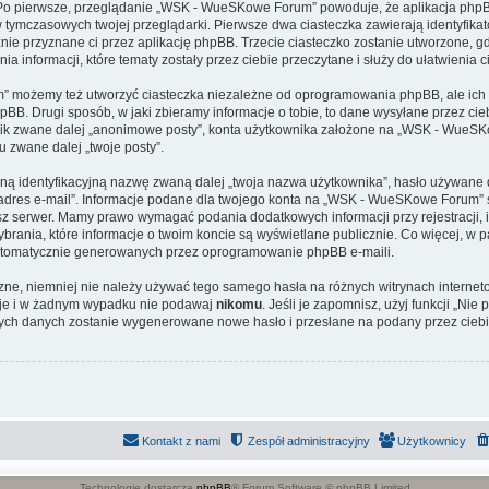
 Po pierwsze, przeglądanie „WSK - WueSKowe Forum” powoduje, że aplikacja phpBB 
 tymczasowych twojej przeglądarki. Pierwsze dwa ciasteczka zawierają identyfika
cznie przyznane ci przez aplikację phpBB. Trzecie ciasteczko zostanie utworzone, g
nformacji, które tematy zostały przez ciebie przeczytane i służy do ułatwienia ci
 możemy też utworzyć ciasteczka niezależne od oprogramowania phpBB, ale ich 
BB. Drugi sposób, w jaki zbieramy informacje o tobie, to dane wysyłane przez cie
ik zwane dalej „anonimowe posty”, konta użytkownika założone na „WSK - WueSKow
u zwane dalej „twoje posty”.
lną identyfikacyjną nazwę zwaną dalej „twoja nazwa użytkownika”, hasło używane d
j adres e-mail”. Informacje podane dla twojego konta na „WSK - WueSKowe Forum”
 serwer. Mamy prawo wymagać podania dodatkowych informacji przy rejestracji, i 
rania, które informacje o twoim koncie są wyświetlane publicznie. Co więcej, w
automatycznie generowanych przez oprogramowanie phpBB e-maili.
czne, niemniej nie należy używać tego samego hasła na różnych witrynach interne
je i w żadnym wypadku nie podawaj
nikomu
. Jeśli je zapomnisz, użyj funkcji „Ni
tych danych zostanie wygenerowane nowe hasło i przesłane na podany przez ciebi
Kontakt z nami
Zespół administracyjny
Użytkownicy
Technologię dostarcza
phpBB
® Forum Software © phpBB Limited