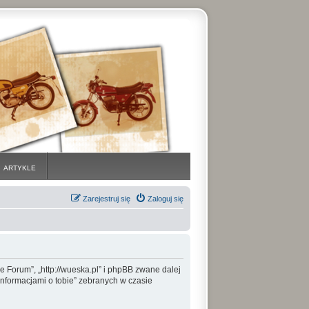
ARTYKLE
Zarejestruj się
Zaloguj się
 Forum”, „http://wueska.pl” i phpBB zwane dalej
informacjami o tobie” zebranych w czasie