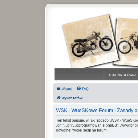
STRONA GŁÓWNA
Więcej…
FAQ
Wykaz forów
WSK - WueSKowe Forum - Zasady o
Ten tekst opisuje, w jaki sposób „WSK - WueSKow
„oni”, „ich”, „oprogramowanie phpBB”, „www.phpb
dowolnej twojej sesji na forum.