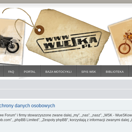
FAQ
PORTAL
BAZA MOTOCYKLI
SPIS WSK
BIBLIOTEKA
chrony danych osobowych
e Forum” i firmy stowarzyszone zwane dalej „my”, „nas”, „nasz”, „WSK - WueSKowe
b.com”, „phpBB Limited”, „Zespoły phpBB”, korzystają z informacji zwanymi dalej „