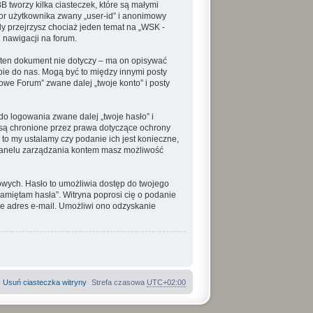
tworzy kilka ciasteczek, które są małymi
tor użytkownika zwany „user-id” i anonimowy
dy przejrzysz chociaż jeden temat na „WSK -
 nawigacji na forum.
ten dokument nie dotyczy – ma on opisywać
bie do nas. Mogą być to między innymi posty
e Forum” zwane dalej „twoje konto” i posty
o logowania zwane dalej „twoje hasło” i
 są chronione przez prawa dotyczące ochrony
to my ustalamy czy podanie ich jest konieczne,
 panelu zarządzania kontem masz możliwość
towych. Hasło to umożliwia dostęp do twojego
e pamiętam hasła”. Witryna poprosi cię o podanie
e adres e-mail. Umożliwi ono odzyskanie
Usuń ciasteczka witryny
Strefa czasowa
UTC+02:00