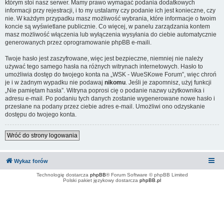
którym stoi nasz serwer. Mamy prawo wymagać podania dodatkowych
informacji przy rejestracji, i to my ustalamy czy podanie ich jest konieczne, czy
nie. W każdym przypadku masz możliwość wybrania, które informacje o twoim
koncie są wyświetlane publicznie. Co więcej, w panelu zarządzania kontem
masz możliwość włączenia lub wyłączenia wysyłania do ciebie automatycznie
generowanych przez oprogramowanie phpBB e-maili.
Twoje hasło jest zaszyfrowane, więc jest bezpieczne, niemniej nie należy
używać tego samego hasła na różnych witrynach internetowych. Hasło to
umożliwia dostęp do twojego konta na „WSK - WueSKowe Forum”, więc chroń
je i w żadnym wypadku nie podawaj
nikomu
. Jeśli je zapomnisz, użyj funkcji
„Nie pamiętam hasła”. Witryna poprosi cię o podanie nazwy użytkownika i
adresu e-mail. Po podaniu tych danych zostanie wygenerowane nowe hasło i
przesłane na podany przez ciebie adres e-mail. Umożliwi ono odzyskanie
dostępu do twojego konta.
Wróć do strony logowania
Wykaz forów
Technologię dostarcza
phpBB
® Forum Software © phpBB Limited
Polski pakiet językowy dostarcza
phpBB.pl