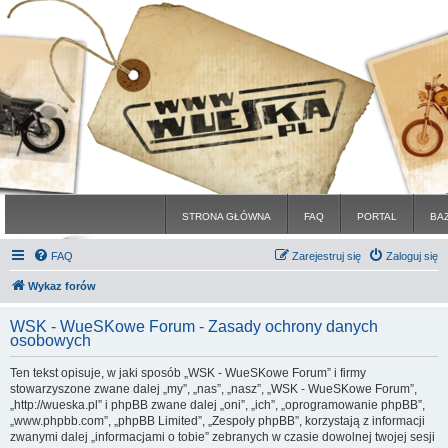
STRONA GŁÓWNA
FAQ
PORTAL
BA
FAQ
Zarejestruj się
Zaloguj się
Wykaz forów
WSK - WueSKowe Forum - Zasady ochrony danych
osobowych
Ten tekst opisuje, w jaki sposób „WSK - WueSKowe Forum” i firmy
stowarzyszone zwane dalej „my”, „nas”, „nasz”, „WSK - WueSKowe Forum”,
„http://wueska.pl” i phpBB zwane dalej „oni”, „ich”, „oprogramowanie phpBB”,
„www.phpbb.com”, „phpBB Limited”, „Zespoły phpBB”, korzystają z informacji
zwanymi dalej „informacjami o tobie” zebranych w czasie dowolnej twojej sesji