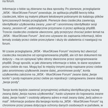
na forum.
Informacje o tobie są zbierane na dwa sposoby. Po pierwsze, przeglądanie
„WSK - WueSKowe Forum” powoduje, że aplikacja phpBB tworzy kilka
ciasteczek, które są małymi plikami tekstowymi pobranymi do katalogu plików
tymczasowych twojej przeglądarki. Pierwsze dwa ciasteczka zawierają
identyfikator użytkownika zwany „user-id” i anonimowy identyfikator sesji
zwany „session-id”, automatycznie przyznane ci przez aplikację phpBB.
Trzecie ciasteczko zostanie utworzone, gdy przejrzysz chociaż jeden temat na
„WSK - WueSKowe Forum”. Jest ono używane do zapisania informacji, które
tematy zostały przez ciebie przeczytane i służy do ułatwienia ci nawigacji na
forum.
W czasie przeglądania „WSK - WueSKowe Forum” możemy też utworzyć
ciasteczka niezależne od oprogramowania phpBB, ale ich ten dokument nie
dotyczy – ma on opisywać tylko strony stworzone przez oprogramowanie
phpBB. Drugi sposób, w jaki zbieramy informacje o tobie, to dane wysyłane
przez ciebie do nas. Mogą być to między innymi posty napisane przez ciebie
jako anonimowy użytkownik zwane dalej „anonimowe posty”, konta
użytkownika założone na „WSK - WueSKowe Forum” zwane dalej „twoje
konto” i posty napisane przez ciebie po rejestracji i zalogowaniu zwane dalej
„twoje posty”.
Twoje konto będzie zawierać przynajmniej unikalną identyfikacyjną nazwę
zwaną dalej „twoja nazwa użytkownika”, hasło używane do logowania zwane
dalej „twoje hasło” i osobisty aktywny adres e-mail zwany dalej „twój adres e-
mail”. Informacje podane dla twojego konta na „WSK - WueSKowe Forum” są
chronione przez prawa dotyczące ochrony danych osobowych w państwie, w