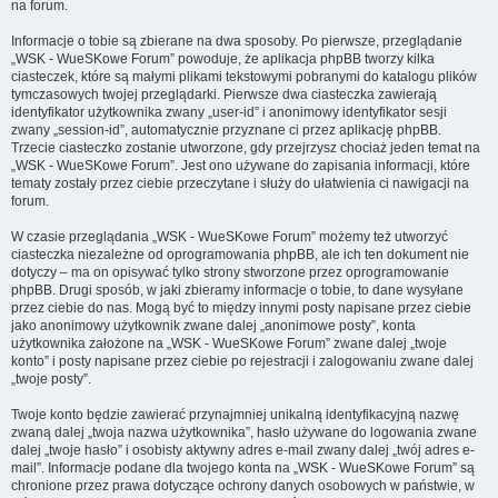
na forum.
Informacje o tobie są zbierane na dwa sposoby. Po pierwsze, przeglądanie
„WSK - WueSKowe Forum” powoduje, że aplikacja phpBB tworzy kilka
ciasteczek, które są małymi plikami tekstowymi pobranymi do katalogu plików
tymczasowych twojej przeglądarki. Pierwsze dwa ciasteczka zawierają
identyfikator użytkownika zwany „user-id” i anonimowy identyfikator sesji
zwany „session-id”, automatycznie przyznane ci przez aplikację phpBB.
Trzecie ciasteczko zostanie utworzone, gdy przejrzysz chociaż jeden temat na
„WSK - WueSKowe Forum”. Jest ono używane do zapisania informacji, które
tematy zostały przez ciebie przeczytane i służy do ułatwienia ci nawigacji na
forum.
W czasie przeglądania „WSK - WueSKowe Forum” możemy też utworzyć
ciasteczka niezależne od oprogramowania phpBB, ale ich ten dokument nie
dotyczy – ma on opisywać tylko strony stworzone przez oprogramowanie
phpBB. Drugi sposób, w jaki zbieramy informacje o tobie, to dane wysyłane
przez ciebie do nas. Mogą być to między innymi posty napisane przez ciebie
jako anonimowy użytkownik zwane dalej „anonimowe posty”, konta
użytkownika założone na „WSK - WueSKowe Forum” zwane dalej „twoje
konto” i posty napisane przez ciebie po rejestracji i zalogowaniu zwane dalej
„twoje posty”.
Twoje konto będzie zawierać przynajmniej unikalną identyfikacyjną nazwę
zwaną dalej „twoja nazwa użytkownika”, hasło używane do logowania zwane
dalej „twoje hasło” i osobisty aktywny adres e-mail zwany dalej „twój adres e-
mail”. Informacje podane dla twojego konta na „WSK - WueSKowe Forum” są
chronione przez prawa dotyczące ochrony danych osobowych w państwie, w