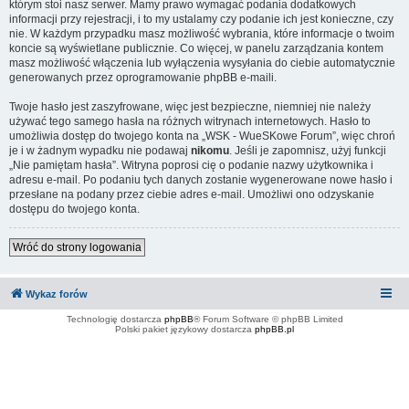
którym stoi nasz serwer. Mamy prawo wymagać podania dodatkowych
informacji przy rejestracji, i to my ustalamy czy podanie ich jest konieczne, czy
nie. W każdym przypadku masz możliwość wybrania, które informacje o twoim
koncie są wyświetlane publicznie. Co więcej, w panelu zarządzania kontem
masz możliwość włączenia lub wyłączenia wysyłania do ciebie automatycznie
generowanych przez oprogramowanie phpBB e-maili.
Twoje hasło jest zaszyfrowane, więc jest bezpieczne, niemniej nie należy
używać tego samego hasła na różnych witrynach internetowych. Hasło to
umożliwia dostęp do twojego konta na „WSK - WueSKowe Forum”, więc chroń
je i w żadnym wypadku nie podawaj
nikomu
. Jeśli je zapomnisz, użyj funkcji
„Nie pamiętam hasła”. Witryna poprosi cię o podanie nazwy użytkownika i
adresu e-mail. Po podaniu tych danych zostanie wygenerowane nowe hasło i
przesłane na podany przez ciebie adres e-mail. Umożliwi ono odzyskanie
dostępu do twojego konta.
Wróć do strony logowania
Wykaz forów
Technologię dostarcza
phpBB
® Forum Software © phpBB Limited
Polski pakiet językowy dostarcza
phpBB.pl