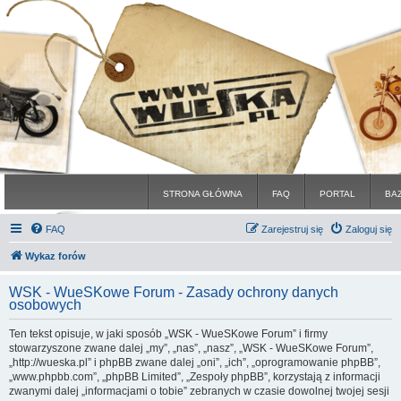
STRONA GŁÓWNA
FAQ
PORTAL
BA
FAQ
Zarejestruj się
Zaloguj się
Wykaz forów
WSK - WueSKowe Forum - Zasady ochrony danych
osobowych
Ten tekst opisuje, w jaki sposób „WSK - WueSKowe Forum” i firmy
stowarzyszone zwane dalej „my”, „nas”, „nasz”, „WSK - WueSKowe Forum”,
„http://wueska.pl” i phpBB zwane dalej „oni”, „ich”, „oprogramowanie phpBB”,
„www.phpbb.com”, „phpBB Limited”, „Zespoły phpBB”, korzystają z informacji
zwanymi dalej „informacjami o tobie” zebranych w czasie dowolnej twojej sesji