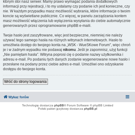
którym stoi nasz serwer. Mamy prawo wymagać podania dodatkowych
informacji przy rejestracji, i to my ustalamy czy podanie ich jest konieczne, czy
nie. W każdym przypadku masz możliwość wybrania, które informacje o twoim
koncie są wyświetlane publicznie. Co więcej, w panelu zarządzania kontem
masz możliwość włączenia lub wyłączenia wysyłania do ciebie automatycznie
generowanych przez oprogramowanie phpBB e-maili.
Twoje hasło jest zaszyfrowane, więc jest bezpieczne, niemniej nie należy
używać tego samego hasła na różnych witrynach internetowych. Hasło to
umożliwia dostęp do twojego konta na „WSK - WueSKowe Forum”, więc chroń
je i w żadnym wypadku nie podawaj
nikomu
. Jeśli je zapomnisz, użyj funkcji
„Nie pamiętam hasła”. Witryna poprosi cię o podanie nazwy użytkownika i
adresu e-mail. Po podaniu tych danych zostanie wygenerowane nowe hasło i
przesłane na podany przez ciebie adres e-mail. Umożliwi ono odzyskanie
dostępu do twojego konta.
Wróć do strony logowania
Wykaz forów
Technologię dostarcza
phpBB
® Forum Software © phpBB Limited
Polski pakiet językowy dostarcza
phpBB.pl