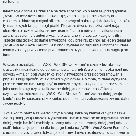
na forum.
Informacje o tobie są zbierane na dwa sposoby. Po pierwsze, przeglądanie
„WSK - WueSKowe Forum” powoduje, że aplikacja phpBB tworzy kilka
ciasteczek, które są małymi plikami tekstowymi pobranymi do katalogu plików
tymczasowych twojej przeglądarki. Pierwsze dwa ciasteczka zawierają
identyfikator użytkownika zwany „user-id” i anonimowy identyfikator sesji
zwany „session-id”, automatycznie przyznane ci przez aplikację phpBB.
Trzecie ciasteczko zostanie utworzone, gdy przejrzysz chociaż jeden temat na
„WSK - WueSKowe Forum”. Jest ono używane do zapisania informacji, które
tematy zostały przez ciebie przeczytane i służy do ułatwienia ci nawigacji na
forum.
W czasie przeglądania „WSK - WueSKowe Forum” możemy też utworzyć
ciasteczka niezależne od oprogramowania phpBB, ale ich ten dokument nie
dotyczy – ma on opisywać tylko strony stworzone przez oprogramowanie
phpBB. Drugi sposób, w jaki zbieramy informacje o tobie, to dane wysyłane
przez ciebie do nas. Mogą być to między innymi posty napisane przez ciebie
jako anonimowy użytkownik zwane dalej „anonimowe posty”, konta
użytkownika założone na „WSK - WueSKowe Forum” zwane dalej „twoje
konto” i posty napisane przez ciebie po rejestracji i zalogowaniu zwane dalej
„twoje posty”.
Twoje konto będzie zawierać przynajmniej unikalną identyfikacyjną nazwę
zwaną dalej „twoja nazwa użytkownika”, hasło używane do logowania zwane
dalej „twoje hasło” i osobisty aktywny adres e-mail zwany dalej „twój adres e-
mail”. Informacje podane dla twojego konta na „WSK - WueSKowe Forum” są
chronione przez prawa dotyczące ochrony danych osobowych w państwie, w