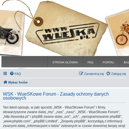
STRONA GŁÓWNA
FAQ
PORTAL
BA
FAQ
Zarejestruj się
Zaloguj się
Wykaz forów
WSK - WueSKowe Forum - Zasady ochrony danych
osobowych
Ten tekst opisuje, w jaki sposób „WSK - WueSKowe Forum” i firmy
stowarzyszone zwane dalej „my”, „nas”, „nasz”, „WSK - WueSKowe Forum”,
„http://wueska.pl” i phpBB zwane dalej „oni”, „ich”, „oprogramowanie phpBB”,
„www.phpbb.com”, „phpBB Limited”, „Zespoły phpBB”, korzystają z informacji
zwanymi dalej „informacjami o tobie” zebranych w czasie dowolnej twojej sesji