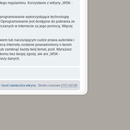
tego regulaminu. Korzystanie z witryny „WSK -
o oprogramowanie wykorzystujące technologię
. Oprogramowanie jest dostępne do pobrania ze
szczanych w internecie za jego pomocą. Więcej
awem lub naruszającym cudze prawa autorskie i
awca internetu zostanie powiadomiony o twoim
ub zamknąć każdy twój temat, post. Wyrażasz
komu bez twojej zgody, ale ani „WSK -
ieży danych.
Usuń ciasteczka witryny
Strefa czasowa
UTC+02:00