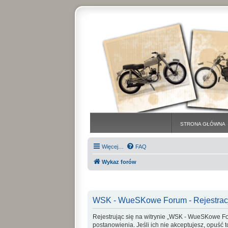
STRONA GŁÓWNA
Więcej…
FAQ
Wykaz forów
WSK - WueSKowe Forum - Rejestrac
Rejestrując się na witrynie „WSK - WueSKowe For
postanowienia. Jeśli ich nie akceptujesz, opuść