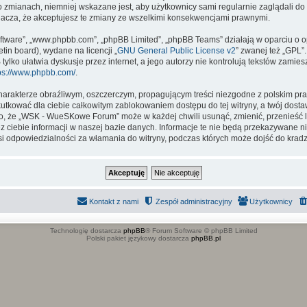
o zmianach, niemniej wskazane jest, aby użytkownicy sami regularnie zaglądali do 
za, że akceptujesz te zmiany ze wszelkimi konsekwencjami prawnymi.
 software”, „www.phpbb.com”, „phpBB Limited”, „phpBB Teams” działają w oparciu 
etin board), wydane na licencji „
GNU General Public License v2
” zwanej też „GPL”
lko ułatwia dyskusje przez internet, a jego autorzy nie kontrolują tekstów zamie
ps://www.phpbb.com/
.
arakterze obraźliwym, oszczerczym, propagującym treści niezgodne z polskim pr
utkować dla ciebie całkowitym zablokowaniem dostępu do tej witryny, a twój dost
, że „WSK - WueSKowe Forum” może w każdej chwili usunąć, zmienić, przenieść l
ciebie informacji w naszej bazie danych. Informacje te nie będą przekazywane ni
 odpowiedzialności za włamania do witryny, podczas których może dojść do kradz
Kontakt z nami
Zespół administracyjny
Użytkownicy
Technologię dostarcza
phpBB
® Forum Software © phpBB Limited
Polski pakiet językowy dostarcza
phpBB.pl