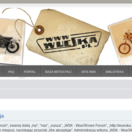
FAQ
PORTAL
BAZA MOTOCYKLI
SPIS WSK
BIBLIOTEKA
ja
um”, zwanej dalej „my”, ”nas”, „nasza”, „WSK - WueSKowe Forum”, „http://wueska.
 to miejsce, naciskając przycisk „Nie akceptuję”. Administracja witryny „WSK - 