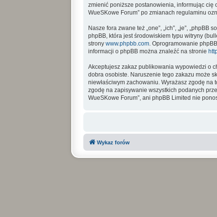
zmienić poniższe postanowienia, informując cię 
WueSKowe Forum” po zmianach regulaminu oznac
Nasze fora zwane też „one”, „ich”, „je”, „phpBB
phpBB, która jest środowiskiem typu witryny (bull
strony
www.phpbb.com
. Oprogramowanie phpBB ty
informacji o phpBB można znaleźć na stronie
htt
Akceptujesz zakaz publikowania wypowiedzi o ch
dobra osobiste. Naruszenie tego zakazu może sk
niewłaściwym zachowaniu. Wyrażasz zgodę na to
zgodę na zapisywanie wszystkich podanych przez 
WueSKowe Forum”, ani phpBB Limited nie ponosi
Wykaz forów