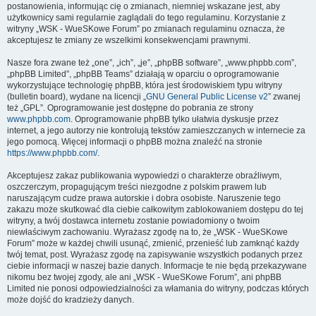
postanowienia, informując cię o zmianach, niemniej wskazane jest, aby
użytkownicy sami regularnie zaglądali do tego regulaminu. Korzystanie z
witryny „WSK - WueSKowe Forum” po zmianach regulaminu oznacza, że
akceptujesz te zmiany ze wszelkimi konsekwencjami prawnymi.
Nasze fora zwane też „one”, „ich”, „je”, „phpBB software”, „www.phpbb.com”,
„phpBB Limited”, „phpBB Teams” działają w oparciu o oprogramowanie
wykorzystujące technologię phpBB, która jest środowiskiem typu witryny
(bulletin board), wydane na licencji „
GNU General Public License v2
” zwanej
też „GPL”. Oprogramowanie jest dostępne do pobrania ze strony
www.phpbb.com
. Oprogramowanie phpBB tylko ułatwia dyskusje przez
internet, a jego autorzy nie kontrolują tekstów zamieszczanych w internecie za
jego pomocą. Więcej informacji o phpBB można znaleźć na stronie
https://www.phpbb.com/
.
Akceptujesz zakaz publikowania wypowiedzi o charakterze obraźliwym,
oszczerczym, propagującym treści niezgodne z polskim prawem lub
naruszającym cudze prawa autorskie i dobra osobiste. Naruszenie tego
zakazu może skutkować dla ciebie całkowitym zablokowaniem dostępu do tej
witryny, a twój dostawca internetu zostanie powiadomiony o twoim
niewłaściwym zachowaniu. Wyrażasz zgodę na to, że „WSK - WueSKowe
Forum” może w każdej chwili usunąć, zmienić, przenieść lub zamknąć każdy
twój temat, post. Wyrażasz zgodę na zapisywanie wszystkich podanych przez
ciebie informacji w naszej bazie danych. Informacje te nie będą przekazywane
nikomu bez twojej zgody, ale ani „WSK - WueSKowe Forum”, ani phpBB
Limited nie ponosi odpowiedzialności za włamania do witryny, podczas których
może dojść do kradzieży danych.