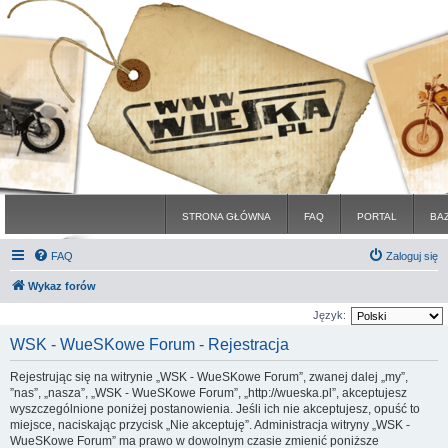
STRONA GŁÓWNA
FAQ
PORTAL
BA
FAQ
Zaloguj się
Wykaz forów
Język:
WSK - WueSKowe Forum - Rejestracja
Rejestrując się na witrynie „WSK - WueSKowe Forum”, zwanej dalej „my”,
”nas”, „nasza”, „WSK - WueSKowe Forum”, „http://wueska.pl”, akceptujesz
wyszczególnione poniżej postanowienia. Jeśli ich nie akceptujesz, opuść to
miejsce, naciskając przycisk „Nie akceptuję”. Administracja witryny „WSK -
WueSKowe Forum” ma prawo w dowolnym czasie zmienić poniższe