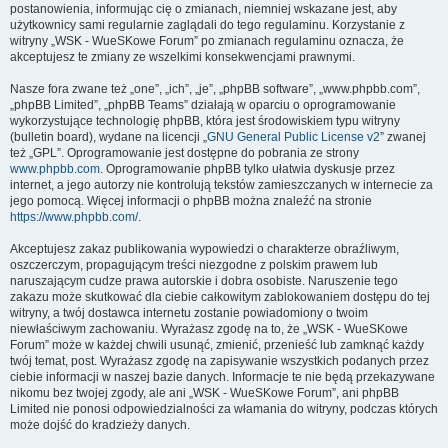
postanowienia, informując cię o zmianach, niemniej wskazane jest, aby
użytkownicy sami regularnie zaglądali do tego regulaminu. Korzystanie z
witryny „WSK - WueSKowe Forum” po zmianach regulaminu oznacza, że
akceptujesz te zmiany ze wszelkimi konsekwencjami prawnymi.
Nasze fora zwane też „one”, „ich”, „je”, „phpBB software”, „www.phpbb.com”,
„phpBB Limited”, „phpBB Teams” działają w oparciu o oprogramowanie
wykorzystujące technologię phpBB, która jest środowiskiem typu witryny
(bulletin board), wydane na licencji „
GNU General Public License v2
” zwanej
też „GPL”. Oprogramowanie jest dostępne do pobrania ze strony
www.phpbb.com
. Oprogramowanie phpBB tylko ułatwia dyskusje przez
internet, a jego autorzy nie kontrolują tekstów zamieszczanych w internecie za
jego pomocą. Więcej informacji o phpBB można znaleźć na stronie
https://www.phpbb.com/
.
Akceptujesz zakaz publikowania wypowiedzi o charakterze obraźliwym,
oszczerczym, propagującym treści niezgodne z polskim prawem lub
naruszającym cudze prawa autorskie i dobra osobiste. Naruszenie tego
zakazu może skutkować dla ciebie całkowitym zablokowaniem dostępu do tej
witryny, a twój dostawca internetu zostanie powiadomiony o twoim
niewłaściwym zachowaniu. Wyrażasz zgodę na to, że „WSK - WueSKowe
Forum” może w każdej chwili usunąć, zmienić, przenieść lub zamknąć każdy
twój temat, post. Wyrażasz zgodę na zapisywanie wszystkich podanych przez
ciebie informacji w naszej bazie danych. Informacje te nie będą przekazywane
nikomu bez twojej zgody, ale ani „WSK - WueSKowe Forum”, ani phpBB
Limited nie ponosi odpowiedzialności za włamania do witryny, podczas których
może dojść do kradzieży danych.