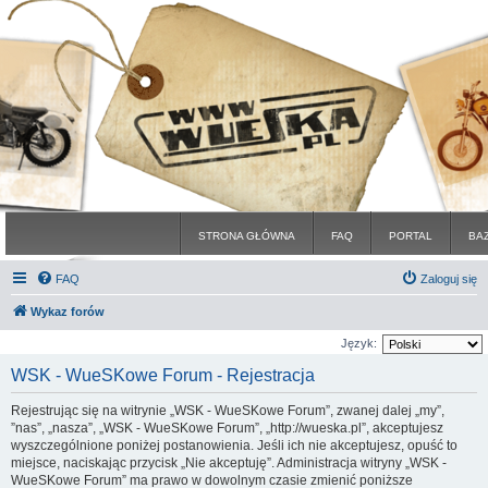
STRONA GŁÓWNA
FAQ
PORTAL
BA
FAQ
Zaloguj się
Wykaz forów
Język:
WSK - WueSKowe Forum - Rejestracja
Rejestrując się na witrynie „WSK - WueSKowe Forum”, zwanej dalej „my”,
”nas”, „nasza”, „WSK - WueSKowe Forum”, „http://wueska.pl”, akceptujesz
wyszczególnione poniżej postanowienia. Jeśli ich nie akceptujesz, opuść to
miejsce, naciskając przycisk „Nie akceptuję”. Administracja witryny „WSK -
WueSKowe Forum” ma prawo w dowolnym czasie zmienić poniższe