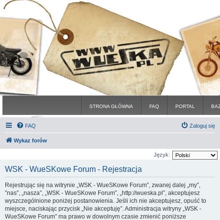
STRONA GŁÓWNA
FAQ
PORTAL
BA
FAQ
Zaloguj się
Wykaz forów
Język:
WSK - WueSKowe Forum - Rejestracja
Rejestrując się na witrynie „WSK - WueSKowe Forum”, zwanej dalej „my”,
”nas”, „nasza”, „WSK - WueSKowe Forum”, „http://wueska.pl”, akceptujesz
wyszczególnione poniżej postanowienia. Jeśli ich nie akceptujesz, opuść to
miejsce, naciskając przycisk „Nie akceptuję”. Administracja witryny „WSK -
WueSKowe Forum” ma prawo w dowolnym czasie zmienić poniższe