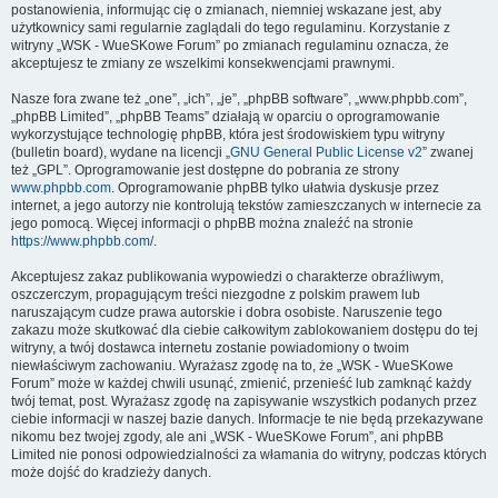
postanowienia, informując cię o zmianach, niemniej wskazane jest, aby
użytkownicy sami regularnie zaglądali do tego regulaminu. Korzystanie z
witryny „WSK - WueSKowe Forum” po zmianach regulaminu oznacza, że
akceptujesz te zmiany ze wszelkimi konsekwencjami prawnymi.
Nasze fora zwane też „one”, „ich”, „je”, „phpBB software”, „www.phpbb.com”,
„phpBB Limited”, „phpBB Teams” działają w oparciu o oprogramowanie
wykorzystujące technologię phpBB, która jest środowiskiem typu witryny
(bulletin board), wydane na licencji „
GNU General Public License v2
” zwanej
też „GPL”. Oprogramowanie jest dostępne do pobrania ze strony
www.phpbb.com
. Oprogramowanie phpBB tylko ułatwia dyskusje przez
internet, a jego autorzy nie kontrolują tekstów zamieszczanych w internecie za
jego pomocą. Więcej informacji o phpBB można znaleźć na stronie
https://www.phpbb.com/
.
Akceptujesz zakaz publikowania wypowiedzi o charakterze obraźliwym,
oszczerczym, propagującym treści niezgodne z polskim prawem lub
naruszającym cudze prawa autorskie i dobra osobiste. Naruszenie tego
zakazu może skutkować dla ciebie całkowitym zablokowaniem dostępu do tej
witryny, a twój dostawca internetu zostanie powiadomiony o twoim
niewłaściwym zachowaniu. Wyrażasz zgodę na to, że „WSK - WueSKowe
Forum” może w każdej chwili usunąć, zmienić, przenieść lub zamknąć każdy
twój temat, post. Wyrażasz zgodę na zapisywanie wszystkich podanych przez
ciebie informacji w naszej bazie danych. Informacje te nie będą przekazywane
nikomu bez twojej zgody, ale ani „WSK - WueSKowe Forum”, ani phpBB
Limited nie ponosi odpowiedzialności za włamania do witryny, podczas których
może dojść do kradzieży danych.