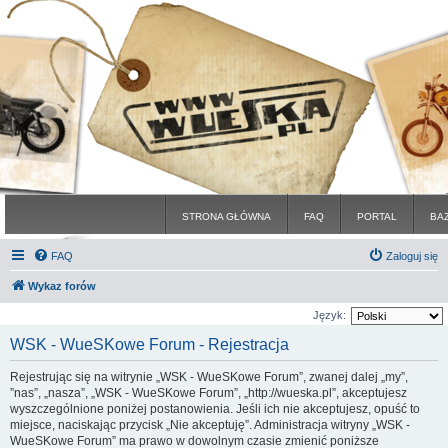
STRONA GŁÓWNA
FAQ
PORTAL
BA
FAQ
Zaloguj się
Wykaz forów
Język:
WSK - WueSKowe Forum - Rejestracja
Rejestrując się na witrynie „WSK - WueSKowe Forum”, zwanej dalej „my”,
”nas”, „nasza”, „WSK - WueSKowe Forum”, „http://wueska.pl”, akceptujesz
wyszczególnione poniżej postanowienia. Jeśli ich nie akceptujesz, opuść to
miejsce, naciskając przycisk „Nie akceptuję”. Administracja witryny „WSK -
WueSKowe Forum” ma prawo w dowolnym czasie zmienić poniższe