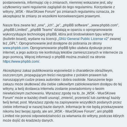
postanowienia, informując cię o zmianach, niemniej wskazane jest, aby
użytkownicy sami regularnie zaglądali do tego regulaminu. Korzystanie z
witryny „WSK - WueSKowe Forum” po zmianach regulaminu oznacza, że
akceptujesz te zmiany ze wszelkimi konsekwencjami prawnymi.
Nasze fora zwane też „one”, „ich”, „je”, „phpBB software”, „www.phpbb.com”,
„phpBB Limited”, „phpBB Teams” działają w oparciu o oprogramowanie
wykorzystujące technologię phpBB, która jest środowiskiem typu witryny
(bulletin board), wydane na licencji „
GNU General Public License v2
” zwanej
też „GPL”. Oprogramowanie jest dostępne do pobrania ze strony
www.phpbb.com
. Oprogramowanie phpBB tylko ułatwia dyskusje przez
internet, a jego autorzy nie kontrolują tekstów zamieszczanych w internecie za
jego pomocą. Więcej informacji o phpBB można znaleźć na stronie
https://www.phpbb.com/
.
Akceptujesz zakaz publikowania wypowiedzi o charakterze obraźliwym,
oszczerczym, propagującym treści niezgodne z polskim prawem lub
naruszającym cudze prawa autorskie i dobra osobiste. Naruszenie tego
zakazu może skutkować dla ciebie całkowitym zablokowaniem dostępu do tej
witryny, a twój dostawca internetu zostanie powiadomiony o twoim
niewłaściwym zachowaniu. Wyrażasz zgodę na to, że „WSK - WueSKowe
Forum” może w każdej chwili usunąć, zmienić, przenieść lub zamknąć każdy
twój temat, post. Wyrażasz zgodę na zapisywanie wszystkich podanych przez
ciebie informacji w naszej bazie danych. Informacje te nie będą przekazywane
nikomu bez twojej zgody, ale ani „WSK - WueSKowe Forum”, ani phpBB
Limited nie ponosi odpowiedzialności za włamania do witryny, podczas których
może dojść do kradzieży danych.