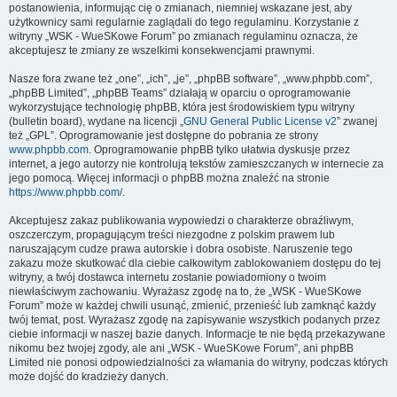
postanowienia, informując cię o zmianach, niemniej wskazane jest, aby
użytkownicy sami regularnie zaglądali do tego regulaminu. Korzystanie z
witryny „WSK - WueSKowe Forum” po zmianach regulaminu oznacza, że
akceptujesz te zmiany ze wszelkimi konsekwencjami prawnymi.
Nasze fora zwane też „one”, „ich”, „je”, „phpBB software”, „www.phpbb.com”,
„phpBB Limited”, „phpBB Teams” działają w oparciu o oprogramowanie
wykorzystujące technologię phpBB, która jest środowiskiem typu witryny
(bulletin board), wydane na licencji „
GNU General Public License v2
” zwanej
też „GPL”. Oprogramowanie jest dostępne do pobrania ze strony
www.phpbb.com
. Oprogramowanie phpBB tylko ułatwia dyskusje przez
internet, a jego autorzy nie kontrolują tekstów zamieszczanych w internecie za
jego pomocą. Więcej informacji o phpBB można znaleźć na stronie
https://www.phpbb.com/
.
Akceptujesz zakaz publikowania wypowiedzi o charakterze obraźliwym,
oszczerczym, propagującym treści niezgodne z polskim prawem lub
naruszającym cudze prawa autorskie i dobra osobiste. Naruszenie tego
zakazu może skutkować dla ciebie całkowitym zablokowaniem dostępu do tej
witryny, a twój dostawca internetu zostanie powiadomiony o twoim
niewłaściwym zachowaniu. Wyrażasz zgodę na to, że „WSK - WueSKowe
Forum” może w każdej chwili usunąć, zmienić, przenieść lub zamknąć każdy
twój temat, post. Wyrażasz zgodę na zapisywanie wszystkich podanych przez
ciebie informacji w naszej bazie danych. Informacje te nie będą przekazywane
nikomu bez twojej zgody, ale ani „WSK - WueSKowe Forum”, ani phpBB
Limited nie ponosi odpowiedzialności za włamania do witryny, podczas których
może dojść do kradzieży danych.