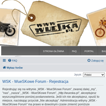
STRONA GŁÓWNA
FAQ
PORTAL
BA
FAQ
Zaloguj się
Wykaz forów
Język:
WSK - WueSKowe Forum - Rejestracja
Rejestrując się na witrynie „WSK - WueSKowe Forum”, zwanej dalej „my”,
”nas”, „nasza”, „WSK - WueSKowe Forum”, „http://wueska.pl”, akceptujesz
wyszczególnione poniżej postanowienia. Jeśli ich nie akceptujesz, opuść to
miejsce, naciskając przycisk „Nie akceptuję”. Administracja witryny „WSK -
WueSKowe Forum” ma prawo w dowolnym czasie zmienić poniższe