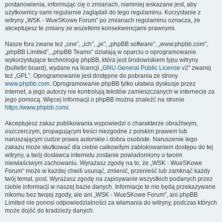
postanowienia, informując cię o zmianach, niemniej wskazane jest, aby
użytkownicy sami regularnie zaglądali do tego regulaminu. Korzystanie z
witryny „WSK - WueSKowe Forum” po zmianach regulaminu oznacza, że
akceptujesz te zmiany ze wszelkimi konsekwencjami prawnymi.
Nasze fora zwane też „one”, „ich”, „je”, „phpBB software”, „www.phpbb.com”,
„phpBB Limited”, „phpBB Teams” działają w oparciu o oprogramowanie
wykorzystujące technologię phpBB, która jest środowiskiem typu witryny
(bulletin board), wydane na licencji „
GNU General Public License v2
” zwanej
też „GPL”. Oprogramowanie jest dostępne do pobrania ze strony
www.phpbb.com
. Oprogramowanie phpBB tylko ułatwia dyskusje przez
internet, a jego autorzy nie kontrolują tekstów zamieszczanych w internecie za
jego pomocą. Więcej informacji o phpBB można znaleźć na stronie
https://www.phpbb.com/
.
Akceptujesz zakaz publikowania wypowiedzi o charakterze obraźliwym,
oszczerczym, propagującym treści niezgodne z polskim prawem lub
naruszającym cudze prawa autorskie i dobra osobiste. Naruszenie tego
zakazu może skutkować dla ciebie całkowitym zablokowaniem dostępu do tej
witryny, a twój dostawca internetu zostanie powiadomiony o twoim
niewłaściwym zachowaniu. Wyrażasz zgodę na to, że „WSK - WueSKowe
Forum” może w każdej chwili usunąć, zmienić, przenieść lub zamknąć każdy
twój temat, post. Wyrażasz zgodę na zapisywanie wszystkich podanych przez
ciebie informacji w naszej bazie danych. Informacje te nie będą przekazywane
nikomu bez twojej zgody, ale ani „WSK - WueSKowe Forum”, ani phpBB
Limited nie ponosi odpowiedzialności za włamania do witryny, podczas których
może dojść do kradzieży danych.