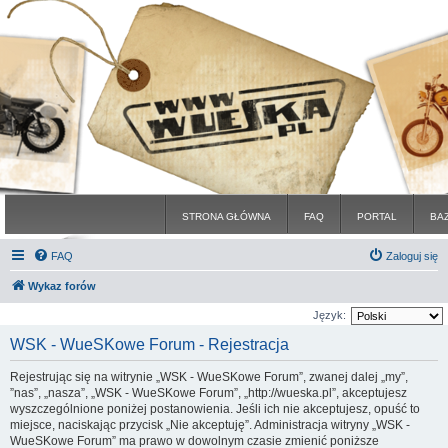
STRONA GŁÓWNA
FAQ
PORTAL
BA
FAQ
Zaloguj się
Wykaz forów
Język:
WSK - WueSKowe Forum - Rejestracja
Rejestrując się na witrynie „WSK - WueSKowe Forum”, zwanej dalej „my”,
”nas”, „nasza”, „WSK - WueSKowe Forum”, „http://wueska.pl”, akceptujesz
wyszczególnione poniżej postanowienia. Jeśli ich nie akceptujesz, opuść to
miejsce, naciskając przycisk „Nie akceptuję”. Administracja witryny „WSK -
WueSKowe Forum” ma prawo w dowolnym czasie zmienić poniższe