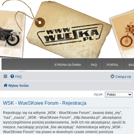
STRONA GŁÓWNA
FAQ
PORTAL
BA
FAQ
Zaloguj się
Wykaz forów
Język:
WSK - WueSKowe Forum - Rejestracja
Rejestrując się na witrynie „WSK - WueSKowe Forum”, zwanej dalej „my”,
”nas”, „nasza”, „WSK - WueSKowe Forum”, „http://wueska.pl”, akceptujesz
wyszczególnione poniżej postanowienia. Jeśli ich nie akceptujesz, opuść to
miejsce, naciskając przycisk „Nie akceptuję”. Administracja witryny „WSK -
WueSKowe Forum” ma prawo w dowolnym czasie zmienić poniższe