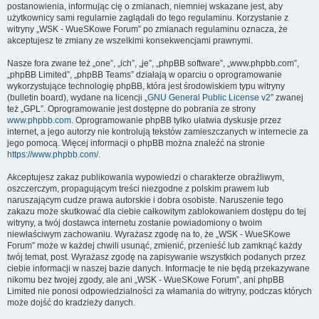
postanowienia, informując cię o zmianach, niemniej wskazane jest, aby
użytkownicy sami regularnie zaglądali do tego regulaminu. Korzystanie z
witryny „WSK - WueSKowe Forum” po zmianach regulaminu oznacza, że
akceptujesz te zmiany ze wszelkimi konsekwencjami prawnymi.
Nasze fora zwane też „one”, „ich”, „je”, „phpBB software”, „www.phpbb.com”,
„phpBB Limited”, „phpBB Teams” działają w oparciu o oprogramowanie
wykorzystujące technologię phpBB, która jest środowiskiem typu witryny
(bulletin board), wydane na licencji „
GNU General Public License v2
” zwanej
też „GPL”. Oprogramowanie jest dostępne do pobrania ze strony
www.phpbb.com
. Oprogramowanie phpBB tylko ułatwia dyskusje przez
internet, a jego autorzy nie kontrolują tekstów zamieszczanych w internecie za
jego pomocą. Więcej informacji o phpBB można znaleźć na stronie
https://www.phpbb.com/
.
Akceptujesz zakaz publikowania wypowiedzi o charakterze obraźliwym,
oszczerczym, propagującym treści niezgodne z polskim prawem lub
naruszającym cudze prawa autorskie i dobra osobiste. Naruszenie tego
zakazu może skutkować dla ciebie całkowitym zablokowaniem dostępu do tej
witryny, a twój dostawca internetu zostanie powiadomiony o twoim
niewłaściwym zachowaniu. Wyrażasz zgodę na to, że „WSK - WueSKowe
Forum” może w każdej chwili usunąć, zmienić, przenieść lub zamknąć każdy
twój temat, post. Wyrażasz zgodę na zapisywanie wszystkich podanych przez
ciebie informacji w naszej bazie danych. Informacje te nie będą przekazywane
nikomu bez twojej zgody, ale ani „WSK - WueSKowe Forum”, ani phpBB
Limited nie ponosi odpowiedzialności za włamania do witryny, podczas których
może dojść do kradzieży danych.