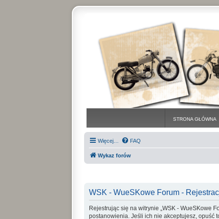
STRONA GŁÓWNA
Więcej…
FAQ
Wykaz forów
WSK - WueSKowe Forum - Rejestrac
Rejestrując się na witrynie „WSK - WueSKowe For
postanowienia. Jeśli ich nie akceptujesz, opuść