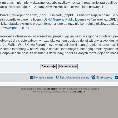
o zmianach, niemniej wskazane jest, aby użytkownicy sami regularnie zaglądali do 
za, że akceptujesz te zmiany ze wszelkimi konsekwencjami prawnymi.
 software”, „www.phpbb.com”, „phpBB Limited”, „phpBB Teams” działają w oparciu 
etin board), wydane na licencji „
GNU General Public License v2
” zwanej też „GPL”
lko ułatwia dyskusje przez internet, a jego autorzy nie kontrolują tekstów zamie
ps://www.phpbb.com/
.
arakterze obraźliwym, oszczerczym, propagującym treści niezgodne z polskim pr
utkować dla ciebie całkowitym zablokowaniem dostępu do tej witryny, a twój dost
, że „WSK - WueSKowe Forum” może w każdej chwili usunąć, zmienić, przenieść l
ciebie informacji w naszej bazie danych. Informacje te nie będą przekazywane ni
 odpowiedzialności za włamania do witryny, podczas których może dojść do kradz
Kontakt z nami
Zespół administracyjny
Użytkownicy
Technologię dostarcza
phpBB
® Forum Software © phpBB Limited
Polski pakiet językowy dostarcza
phpBB.pl