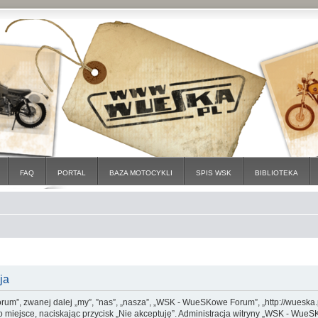
FAQ
PORTAL
BAZA MOTOCYKLI
SPIS WSK
BIBLIOTEKA
ja
um”, zwanej dalej „my”, ”nas”, „nasza”, „WSK - WueSKowe Forum”, „http://wueska.
 to miejsce, naciskając przycisk „Nie akceptuję”. Administracja witryny „WSK - 