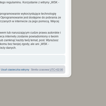
tego regulaminu. Korzystanie z witryny „WSK -
o oprogramowanie wykorzystujące technologię
. Oprogramowanie jest dostępne do pobrania ze
szczanych w internecie za jego pomocą. Więcej
awem lub naruszającym cudze prawa autorskie i
awca internetu zostanie powiadomiony o twoim
ub zamknąć każdy twój temat, post. Wyrażasz
komu bez twojej zgody, ale ani „WSK -
ieży danych.
Usuń ciasteczka witryny
Strefa czasowa
UTC+02:00