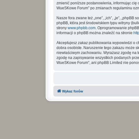
zmienić poniższe postanowienia, informując cię 
WueSKowe Forum” po zmianach regulaminu oznac
Nasze fora zwane też „one”, „ich”, „je”, „phpBB
phpBB, która jest środowiskiem typu witryny (bull
strony
www.phpbb.com
. Oprogramowanie phpBB ty
informacji o phpBB można znaleźć na stronie
htt
Akceptujesz zakaz publikowania wypowiedzi o ch
dobra osobiste. Naruszenie tego zakazu może sk
niewłaściwym zachowaniu. Wyrażasz zgodę na to
zgodę na zapisywanie wszystkich podanych przez 
WueSKowe Forum”, ani phpBB Limited nie ponosi
Wykaz forów