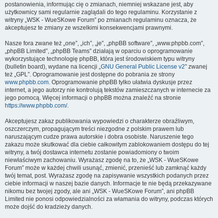
postanowienia, informując cię o zmianach, niemniej wskazane jest, aby
użytkownicy sami regularnie zaglądali do tego regulaminu. Korzystanie z
witryny „WSK - WueSKowe Forum” po zmianach regulaminu oznacza, że
akceptujesz te zmiany ze wszelkimi konsekwencjami prawnymi.
Nasze fora zwane też „one”, „ich”, „je”, „phpBB software”, „www.phpbb.com”,
„phpBB Limited”, „phpBB Teams” działają w oparciu o oprogramowanie
wykorzystujące technologię phpBB, która jest środowiskiem typu witryny
(bulletin board), wydane na licencji „
GNU General Public License v2
” zwanej
też „GPL”. Oprogramowanie jest dostępne do pobrania ze strony
www.phpbb.com
. Oprogramowanie phpBB tylko ułatwia dyskusje przez
internet, a jego autorzy nie kontrolują tekstów zamieszczanych w internecie za
jego pomocą. Więcej informacji o phpBB można znaleźć na stronie
https://www.phpbb.com/
.
Akceptujesz zakaz publikowania wypowiedzi o charakterze obraźliwym,
oszczerczym, propagującym treści niezgodne z polskim prawem lub
naruszającym cudze prawa autorskie i dobra osobiste. Naruszenie tego
zakazu może skutkować dla ciebie całkowitym zablokowaniem dostępu do tej
witryny, a twój dostawca internetu zostanie powiadomiony o twoim
niewłaściwym zachowaniu. Wyrażasz zgodę na to, że „WSK - WueSKowe
Forum” może w każdej chwili usunąć, zmienić, przenieść lub zamknąć każdy
twój temat, post. Wyrażasz zgodę na zapisywanie wszystkich podanych przez
ciebie informacji w naszej bazie danych. Informacje te nie będą przekazywane
nikomu bez twojej zgody, ale ani „WSK - WueSKowe Forum”, ani phpBB
Limited nie ponosi odpowiedzialności za włamania do witryny, podczas których
może dojść do kradzieży danych.