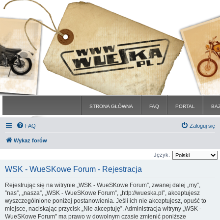
STRONA GŁÓWNA
FAQ
PORTAL
BA
FAQ
Zaloguj się
Wykaz forów
Język:
WSK - WueSKowe Forum - Rejestracja
Rejestrując się na witrynie „WSK - WueSKowe Forum”, zwanej dalej „my”,
”nas”, „nasza”, „WSK - WueSKowe Forum”, „http://wueska.pl”, akceptujesz
wyszczególnione poniżej postanowienia. Jeśli ich nie akceptujesz, opuść to
miejsce, naciskając przycisk „Nie akceptuję”. Administracja witryny „WSK -
WueSKowe Forum” ma prawo w dowolnym czasie zmienić poniższe