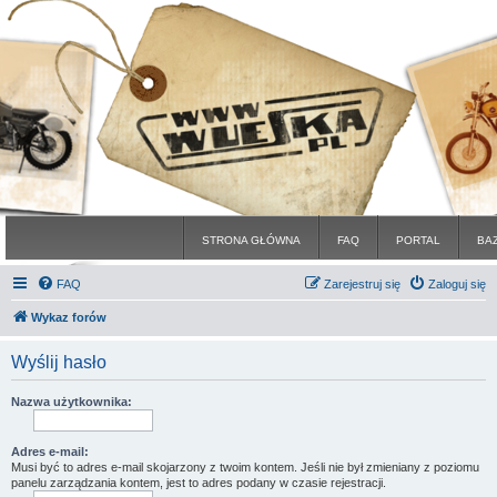
STRONA GŁÓWNA
FAQ
PORTAL
BA
FAQ
Zarejestruj się
Zaloguj się
Wykaz forów
Wyślij hasło
Nazwa użytkownika:
Adres e-mail:
Musi być to adres e-mail skojarzony z twoim kontem. Jeśli nie był zmieniany z poziomu
panelu zarządzania kontem, jest to adres podany w czasie rejestracji.