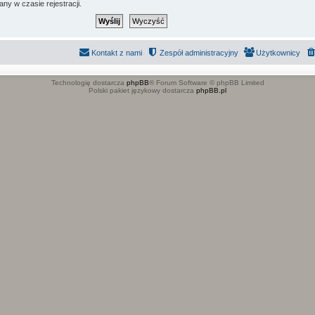
ny w czasie rejestracji.
Kontakt z nami
Zespół administracyjny
Użytkownicy
Technologię dostarcza
phpBB
® Forum Software © phpBB Limited
Polski pakiet językowy dostarcza
phpBB.pl