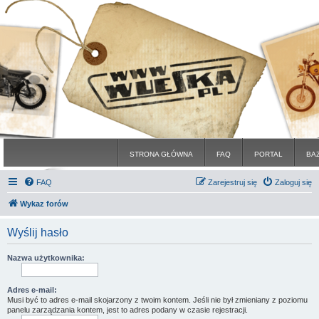
STRONA GŁÓWNA
FAQ
PORTAL
BA
FAQ
Zarejestruj się
Zaloguj się
Wykaz forów
Wyślij hasło
Nazwa użytkownika:
Adres e-mail:
Musi być to adres e-mail skojarzony z twoim kontem. Jeśli nie był zmieniany z poziomu
panelu zarządzania kontem, jest to adres podany w czasie rejestracji.